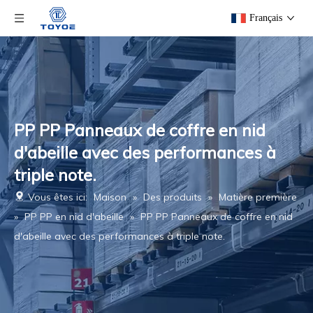
Français
PP PP Panneaux de coffre en nid
d'abeille avec des performances à
triple note.
Vous êtes ici:
Maison
»
Des produits
»
Matière première
»
PP PP en nid d'abeille
»
PP PP Panneaux de coffre en nid
d'abeille avec des performances à triple note.