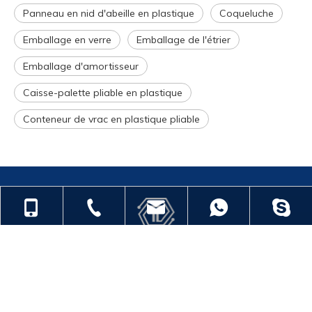
Panneau en nid d'abeille en plastique
Coqueluche
Emballage en verre
Emballage de l'étrier
Emballage d'amortisseur
Caisse-palette pliable en plastique
Conteneur de vrac en plastique pliable
+86-18901563989
+86-512-55391251
zjgfhwm@zjgfenghui.cn
+86-189015