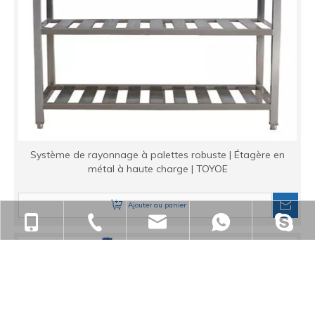
Système de rayonnage à palettes robuste | Étagère en
métal à haute charge | TOYOE
Ajouter au panier
+86-18901563989
+86-512-55391251
zjgfhwm@zjgfenghui.cn
+86-189015