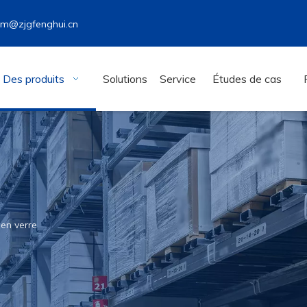
wm@zjgfenghui.cn
Des produits
Solutions
Service
Études de cas
en verre