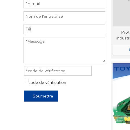
Prot
industr
bord po
Soumettre