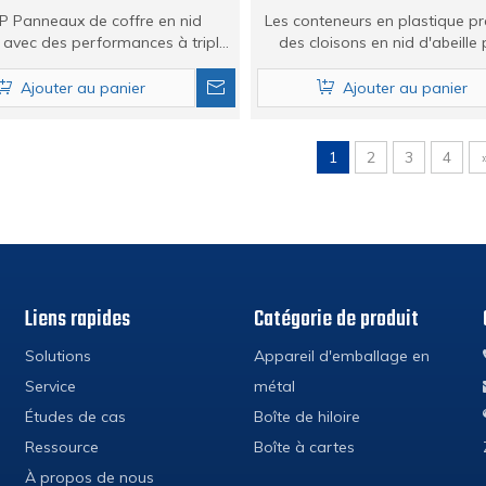
P Panneaux de coffre en nid
Les conteneurs en plastique p
e avec des performances à triple
des cloisons en nid d'abeille 
note.
stockage des composants org
Ajouter au panier
Ajouter au panier
1
2
3
4
Liens rapides
Catégorie de produit
Solutions
Appareil d'emballage en
Service
métal
Études de cas
Boîte de hiloire
Ressource
Boîte à cartes
À propos de nous