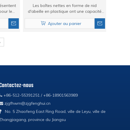
résentent
Les boîtes nettes en forme de nid
pour le
d'abeille en plastique ont une capacité
anisés.
de charge élevée
Ajouter au panier
»
Contactez-nous
+86-512-55391251 / +86-18901563989

zjgfhwm@zjgfenghui.cn

No. 5 Zhaofeng East Ring Road, ville de Leyu, ville de

Zhangjiagang, province du Jiangsu