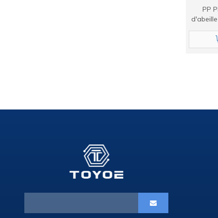
PP P
d'abeill