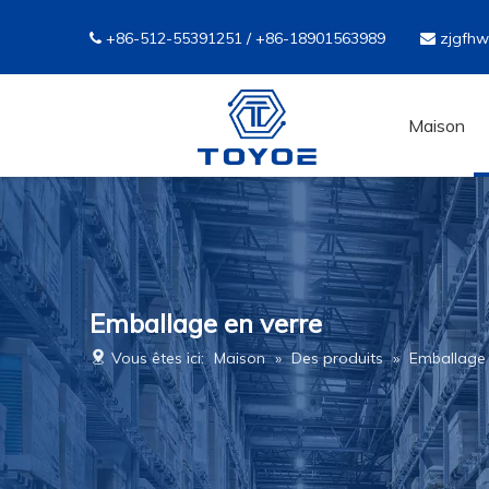
+86-512-55391251 / +86-18901563989
zjgfh


Maison
Emballage en verre
Vous êtes ici:
Maison
»
Des produits
»
Emballage 