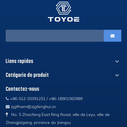
Liens rapides
Catégorie de produit
Contactez-nous
+86-512-55391251 / +86-18901563989

zjgfhwm@zjgfenghui.cn

No. 5 Zhaofeng East Ring Road, ville de Leyu, ville de

Zhangjiagang, province du Jiangsu