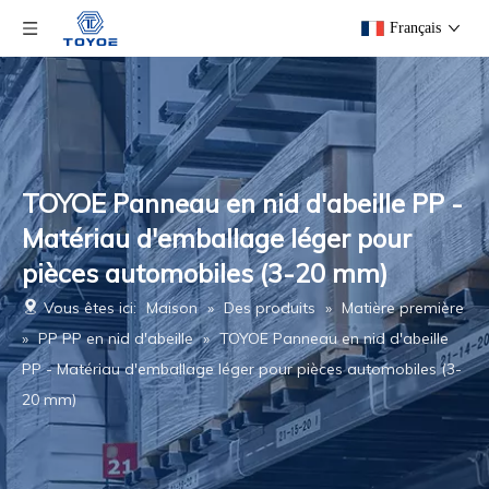
Français
TOYOE Panneau en nid d'abeille PP -
Matériau d'emballage léger pour
pièces automobiles (3-20 mm)
Vous êtes ici:
Maison
»
Des produits
»
Matière première
»
PP PP en nid d'abeille
»
TOYOE Panneau en nid d'abeille
PP - Matériau d'emballage léger pour pièces automobiles (3-
20 mm)