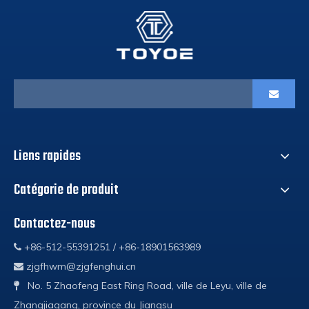
Liens rapides
Catégorie de produit
Contactez-nous
+86-512-55391251 / +86-18901563989

zjgfhwm@zjgfenghui.cn

No. 5 Zhaofeng East Ring Road, ville de Leyu, ville de

Zhangjiagang, province du Jiangsu