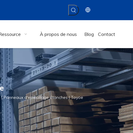
Ressource
À propos de nous
Blog
Contact
oe
P | Panneaux d'emballage étanches | Toyoe