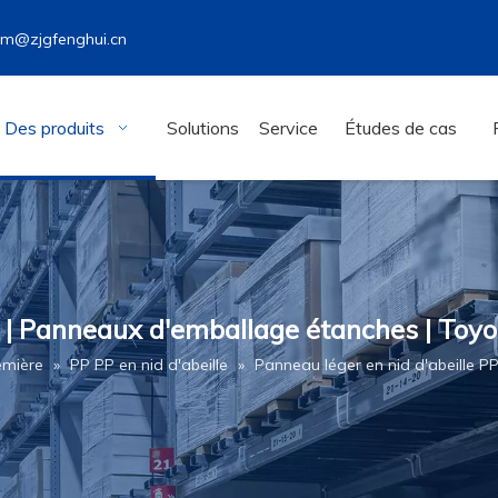
wm@zjgfenghui.cn
Des produits
Solutions
Service
Études de cas
P | Panneaux d'emballage étanches | Toy
emière
»
PP PP en nid d'abeille
»
Panneau léger en nid d'abeille P