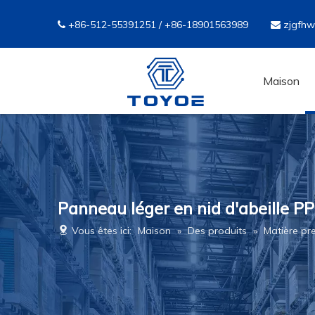
+86-512-55391251 / +86-18901563989
zjgfh


Maison
Panneau léger en nid d'abeille P
Vous êtes ici:
Maison
»
Des produits
»
Matière pr