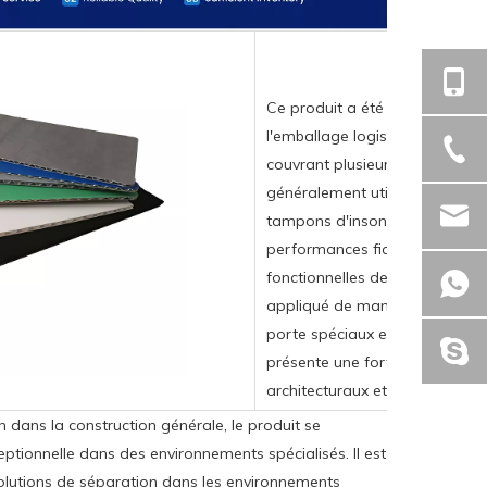
Ce produit a été largement ap
l'emballage logistique moderne
couvrant plusieurs maillons de c
généralement utilisé dans le r
tampons d'insonorisation et de 
performances fiables quant aux
fonctionnelles de ces composan
appliqué de manière pratique 
porte spéciaux et de barrières 
présente une forte adaptabilit
architecturaux et exigences fon
 dans la construction générale, le produit se
ptionnelle dans des environnements spécialisés. Il est
olutions de séparation dans les environnements