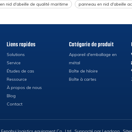
n nid d'abeille de qualité maritime
panneau en nid d'abeille a
Liens rapides
Catégorie de produit
Solutions
Appareil d'emballage en
Service
métal
Études de cas
Boîte de hiloire
Ressource
Boîte à cartes
À propos de nous
Blog
Contact
Fenghui logistics equipment Co., Ltd. Supporté par
Leadong
.
Sit