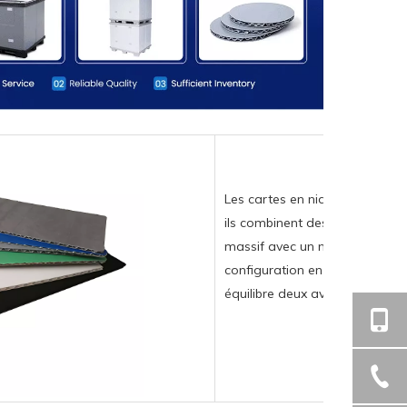
Les cartes en nid d'abeille po
ils combinent des planches de
massif avec un noyau de carto
configuration en nid d'abeille
équilibre deux avantages clés.