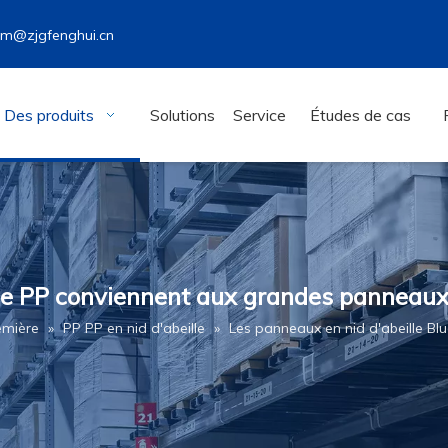
wm@zjgfenghui.cn
Des produits
Solutions
Service
Études de cas
lue PP conviennent aux grandes panneaux
emière
»
PP PP en nid d'abeille
»
Les panneaux en nid d'abeille B