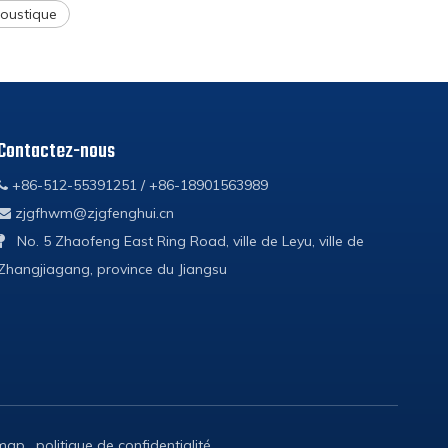
coustique
Contactez-nous
+86-512-55391251 / +86-18901563989

zjgfhwm@zjgfenghui.cn

No. 5 Zhaofeng East Ring Road, ville de Leyu, ville de

Zhangjiagang, province du Jiangsu
emap
.
politique de confidentialité
.