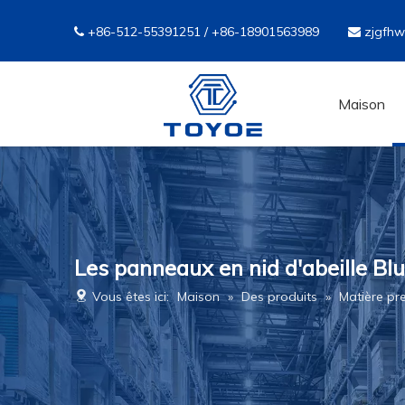
+86-512-55391251 / +86-18901563989
zjgfh


Maison
Les panneaux en nid d'abeille B
Vous êtes ici:
Maison
»
Des produits
»
Matière pr