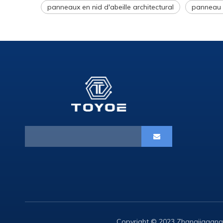
panneaux en nid d'abeille architectural
panneau e
Copyright © 2023 Zhangjiagang 