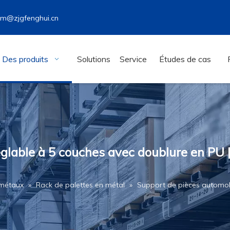
wm@zjgfenghui.cn
Des produits
Solutions
Service
Études de cas
glable à 5 couches avec doublure en PU |
 métaux
»
Rack de palettes en métal
»
Support de pièces automobi