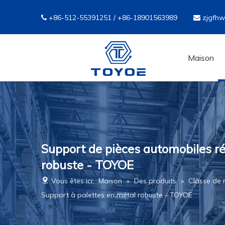
+86-512-55391251 / +86-18901563989
zjgfh


Maison
Support de pièces automobiles ré
robuste - TOYOE
Vous êtes ici:
Maison
»
Des produits
»
Classe de
Support à palettes en métal robuste - TOYOE