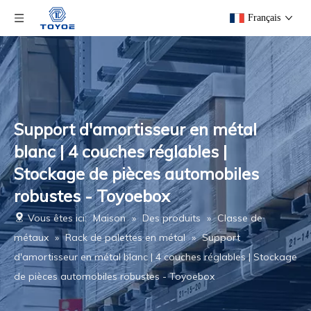
Français
Support d'amortisseur en métal
blanc | 4 couches réglables |
Stockage de pièces automobiles
robustes - Toyoebox
Vous êtes ici:
Maison
»
Des produits
»
Classe de
métaux
»
Rack de palettes en métal
»
Support
d'amortisseur en métal blanc | 4 couches réglables | Stockage
de pièces automobiles robustes - Toyoebox