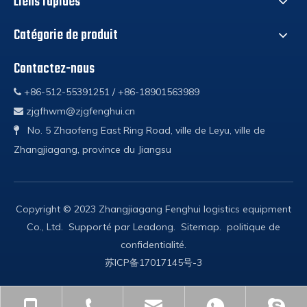
Liens rapides
Catégorie de produit
Contactez-nous
+86-512-55391251 / +86-18901563989

zjgfhwm@zjgfenghui.cn

No. 5 Zhaofeng East Ring Road, ville de Leyu, ville de

Zhangjiagang, province du Jiangsu
Copyright © 2023 Zhangjiagang Fenghui logistics equipment
Co., Ltd. Supporté par
Leadong
.
Sitemap
.
politique de
confidentialité
.
苏ICP备17017145号-3