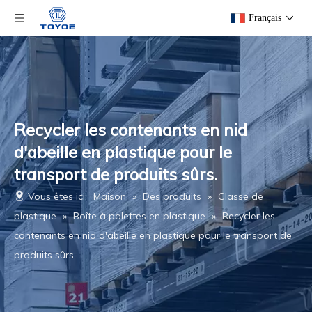
Français
Recycler les contenants en nid
d'abeille en plastique pour le
transport de produits sûrs.
Vous êtes ici:
Maison
»
Des produits
»
Classe de
plastique
»
Boîte à palettes en plastique
»
Recycler les
contenants en nid d'abeille en plastique pour le transport de
produits sûrs.