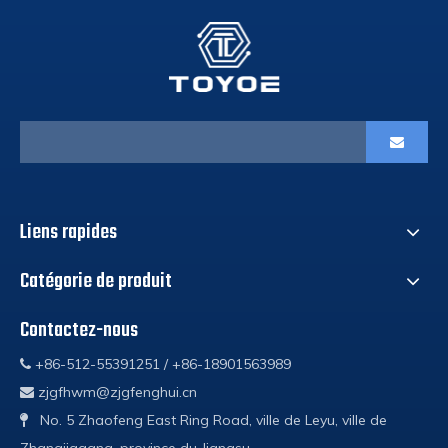
Liens rapides
Catégorie de produit
Contactez-nous
+86-512-55391251 / +86-18901563989

zjgfhwm@zjgfenghui.cn

No. 5 Zhaofeng East Ring Road, ville de Leyu, ville de

Zhangjiagang, province du Jiangsu