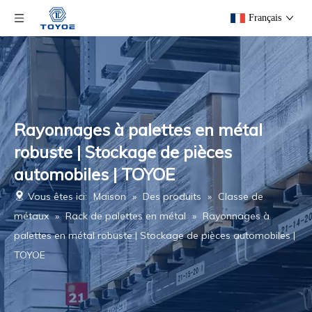
Français
Rayonnages à palettes en métal
robuste | Stockage de pièces
automobiles | TOYOE
Vous êtes ici:
Maison
»
Des produits
»
Classe de
métaux
»
Rack de palettes en métal
»
Rayonnages à
palettes en métal robuste | Stockage de pièces automobiles |
TOYOE