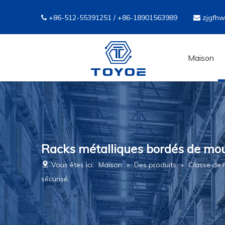
+86-512-55391251 / +86-18901563989
zjgfh


Maison
Racks métalliques bordés de mou
Vous êtes ici:
Maison
»
Des produits
»
Classe de
sécurisé.