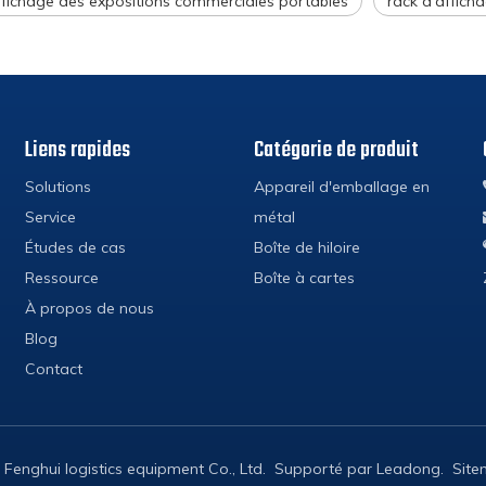
ffichage des expositions commerciales portables
rack d'afficha
Liens rapides
Catégorie de produit
Solutions
Appareil d'emballage en
Service
métal
Études de cas
Boîte de hiloire
Ressource
Boîte à cartes
À propos de nous
Blog
Contact
Fenghui logistics equipment Co., Ltd. Supporté par
Leadong
.
Sit