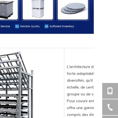
L'architecture d'entreposage
forte adaptabilité pour répo
diversifiés, qu'il s'agisse d'e
échelle, de centres de stocka
groupe ou de stations de tran
Pour couvrir entièrement tous
offre une gamme complète d
compris des étagères métalli