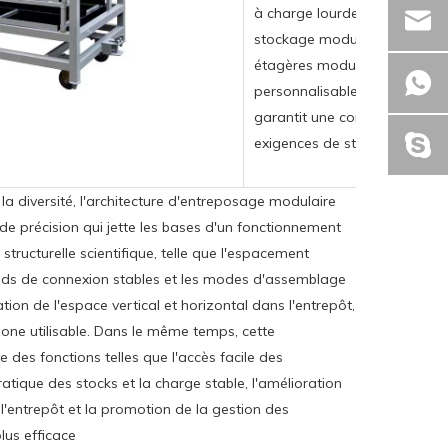
à charge lourde), des étagère
stockage modulaire ou en pet
étagères modulaires flexible
personnalisable). Cette gamm
garantit une correspondance 
exigences de stockage et con
 la diversité, l'architecture d'entreposage modulaire
de précision qui jette les bases d'un fonctionnement
structurelle scientifique, telle que l'espacement
œuds de connexion stables et les modes d'assemblage
sation de l'espace vertical et horizontal dans l'entrepôt,
zone utilisable. Dans le même temps, cette
e des fonctions telles que l'accès facile des
ratique des stocks et la charge stable, l'amélioration
 l'entrepôt et la promotion de la gestion des
lus efficace