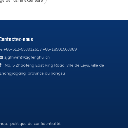
ge de l'usine extérieure
Contactez-nous
+86-512-55391251 / +86-18901563989

zjgfhwm@zjgfenghui.cn

No. 5 Zhaofeng East Ring Road, ville de Leyu, ville de

Zhangjiagang, province du Jiangsu
emap
.
politique de confidentialité
.