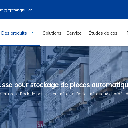
wm@zjgfenghui.cn
Des produits
Solutions
Service
Études de cas
sse pour stockage de pièces automatiqu
 métaux
»
Rack de palettes en métal
»
Racks métalliques bordés 