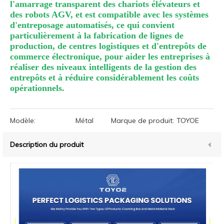
l'amarrage transparent des chariots élévateurs et
des robots AGV, et est compatible avec les systèmes
d'entreposage automatisés, ce qui convient
particulièrement à la fabrication de lignes de
production, de centres logistiques et d'entrepôts de
commerce électronique, pour aider les entreprises à
réaliser des niveaux intelligents de la gestion des
entrepôts et à réduire considérablement les coûts
opérationnels.
Modèle:
Métal
Marque de produit:
TOYOE
Description du produit