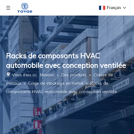
Français
Racks de composants HVAC
automobile avec conception ventilée
Vous êtes ici:
Maison
»
Des produits
»
Classe de
métaux
»
Cage de stockage en métal
»
Racks de
composants HVAC automobile avec conception ventilée