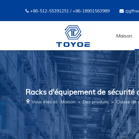
+86-512-55391251 / +86-18901563989
zjgfh


Maison
Racks d'équipement de sécurité
Vous êtes ici:
Maison
»
Des produits
»
Classe de