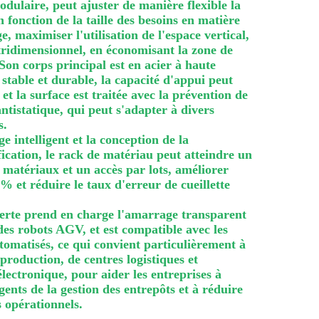
odulaire, peut ajuster de manière flexible la
n fonction de la taille des besoins en matière
, maximiser l'utilisation de l'espace vertical,
tridimensionnel, en économisant la zone de
on corps principal est en acier à haute
t stable et durable, la capacité d'appui peut
et la surface est traitée avec la prévention de
 antistatique, qui peut s'adapter à divers
s.
e intelligent et la conception de la
tification, le rack de matériau peut atteindre un
matériaux et un accès par lots, améliorer
40% et réduire le taux d'erreur de cueillette
verte prend en charge l'amarrage transparent
 des robots AGV, et est compatible avec les
omatisés, ce qui convient particulièrement à
 production, de centres logistiques et
ectronique, pour aider les entreprises à
igents de la gestion des entrepôts et à réduire
 opérationnels.