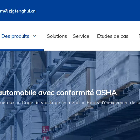
wm@zjgfenghui.cn
Des produits
Solutions
Service
Études de cas
 automobile avec conformité OSHA
 métaux
»
Cage de stockage en métal
»
Racks d'équipement de s