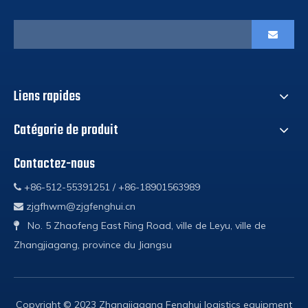
Liens rapides
Catégorie de produit
Contactez-nous
+86-512-55391251 / +86-18901563989

zjgfhwm@zjgfenghui.cn

No. 5 Zhaofeng East Ring Road, ville de Leyu, ville de

Zhangjiagang, province du Jiangsu
Copyright © 2023 Zhangjiagang Fenghui logistics equipment