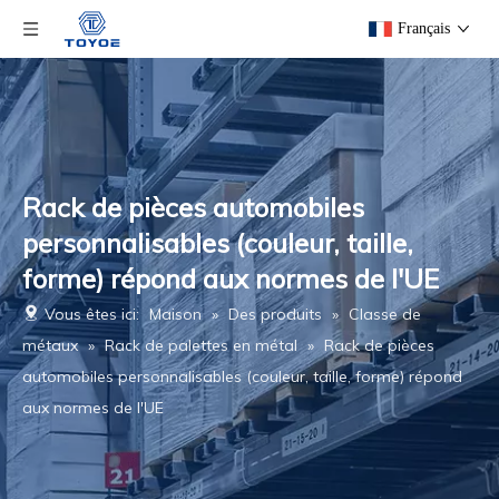
Français
Rack de pièces automobiles
personnalisables (couleur, taille,
forme) répond aux normes de l'UE
Vous êtes ici:
Maison
»
Des produits
»
Classe de
métaux
»
Rack de palettes en métal
»
Rack de pièces
automobiles personnalisables (couleur, taille, forme) répond
aux normes de l'UE