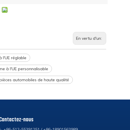
En vertu d'un:
 l'UE réglable
e à l'UE personnalisable
pièces automobiles de haute qualité
Contactez-nous
+86-512-55391251 / +86-18901563989
