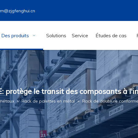
wm@zjgfenghui.cn
Des produits
Solutions
Service
Études de cas
 protège le transit des composants à l'in
 métaux
»
Rack de palettes en métal
»
Rack de doublure conforme 