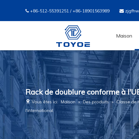
+86-512-55391251 / +86-18901563989
zjgfh


Maison
Rack de doublure conforme à l'UE:
Vous êtes ici:
Maison
»
Des produits
»
Classe de
l'international.