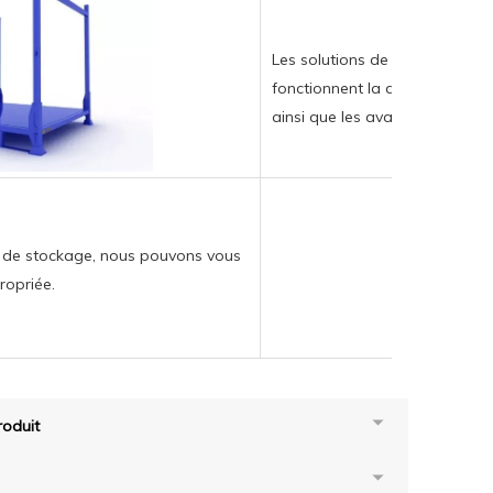
Les solutions de rack de stock
fonctionnent la diversité, les 
ainsi que les avantages envi
s de stockage, nous pouvons vous
propriée.
oduit