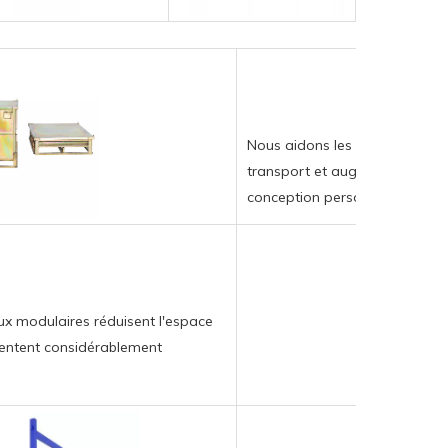
Nous aidons les clients à rédui
transport et augmentaient l'uti
conception personnalisée, rédu
x modulaires réduisent l'espace
entent considérablement