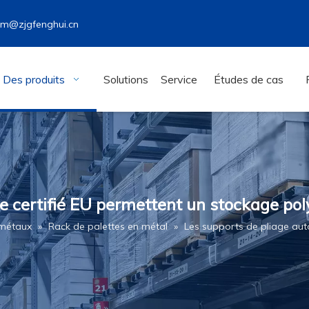
wm@zjgfenghui.cn
Des produits
Solutions
Service
Études de cas
e certifié EU permettent un stockage pol
 métaux
»
Rack de palettes en métal
»
Les supports de pliage aut