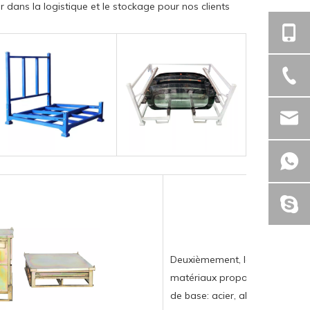
r dans la logistique et le stockage pour nos clients
Deuxièmement, le laboratoire 
matériaux propose des mélang
de base: acier, alliage en alu