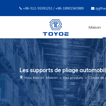
+86-512-55391251 / +86-18901563989
zjgfh


Maison
Les supports de pliage automobil
Vous êtes ici:
Maison
»
Des produits
»
Classe de