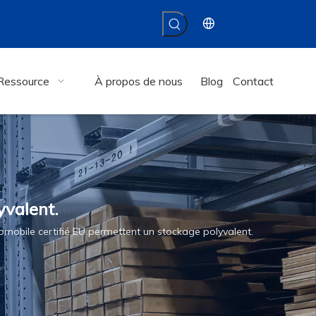
Ressource
À propos de nous
Blog
Contact
yvalent.
omobile certifié EU permettent un stockage polyvalent.