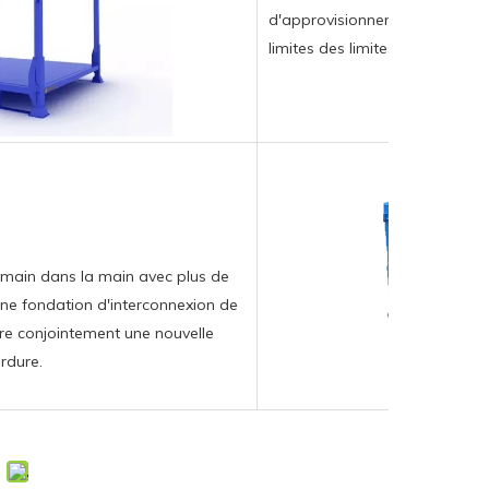
d'approvisionnement, nous nou
limites des limites physiques p
 main dans la main avec plus de
une fondation d'interconnexion de
dre conjointement une nouvelle
rdure.