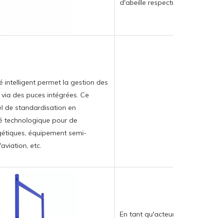
d'abeille respectueux de l'envi
té intelligent permet la gestion des
via des puces intégrées. Ce
el de standardisation en
é technologique pour de
étiques, équipement semi-
viation, etc.
En tant qu'acteur de la mise à