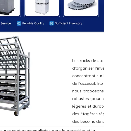
Les racks de stockage sont d
d'organiser l'inventaire/les out
concentrant sur la maximisation
de l'accessibilité des articles.
nous proposons une gamme va
robustes (pour les charges lou
légères et durables (pour les p
des étagères réglables polyva
des besoins de stockage spéci
ieures sont personnalisées pour la poussière et la