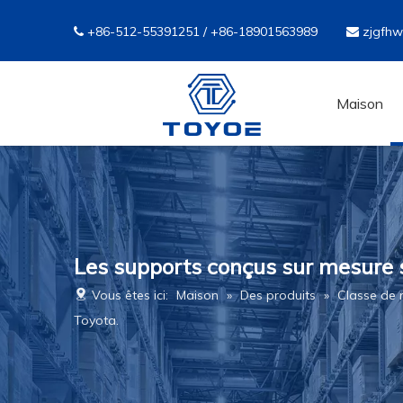
+86-512-55391251 / +86-18901563989
zjgfh


Maison
Les supports conçus sur mesure 
Vous êtes ici:
Maison
»
Des produits
»
Classe de
Toyota.