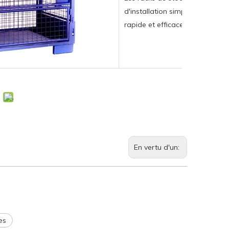
d'installation simple et intuiti
rapide et efficace dans votre 
En vertu d'un:
es