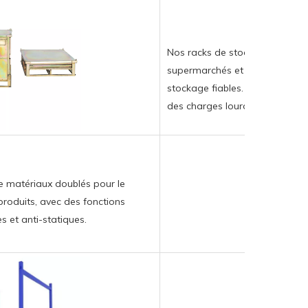
Nos racks de stockage sont co
supermarchés et les entrepôts 
stockage fiables. Ils se produ
des charges lourdes.
 matériaux doublés pour le
produits, avec des fonctions
 et anti-statiques.