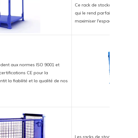
Ce rack de stockage solide a u
qui le rend parfait pour les en
maximiser l'espace de stockage 
dent aux normes ISO 9001 et
certifications CE pour la
it la fiabilité et la qualité de nos
Les racks de stockage sont co