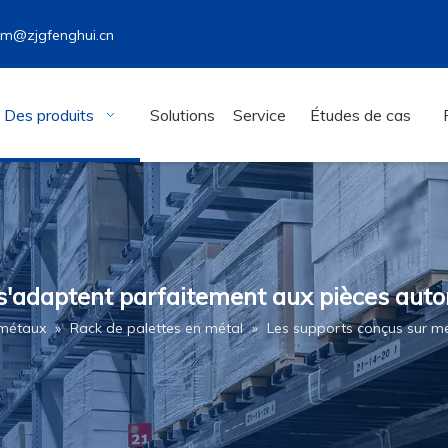
wm@zjgfenghui.cn
Des produits
Solutions
Service
Études de cas
s'adaptent parfaitement aux pièces auto
 métaux
»
Rack de palettes en métal
»
Les supports conçus sur m