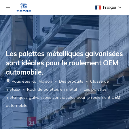
Français
Les palettes métalliques galvanisées
sont idéales pour le roulement OEM
automobile.
Vous êtes ici:
Maison
»
Des produits
»
Classe de
métaux
»
Rack de palettes en métal
»
Les palettes
métalliques galvanisées sont idéales pour le roulement OEM
automobile.