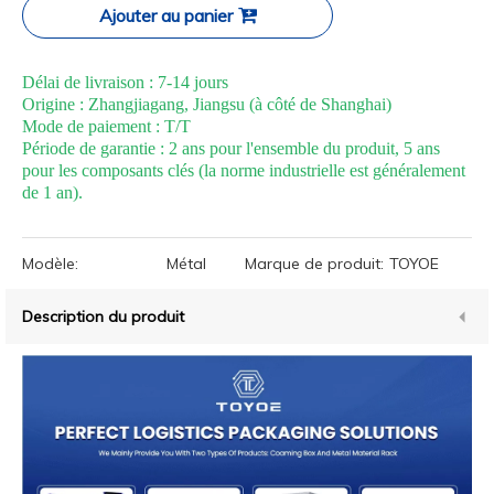
Ajouter au panier
Délai de livraison : 7-14 jours
Origine : Zhangjiagang, Jiangsu (à côté de Shanghai)
Mode de paiement : T/T
Période de garantie : 2 ans pour l'ensemble du produit, 5 ans
pour les composants clés (la norme industrielle est généralement
de 1 an).
Modèle:
Métal
Marque de produit:
TOYOE
Description du produit