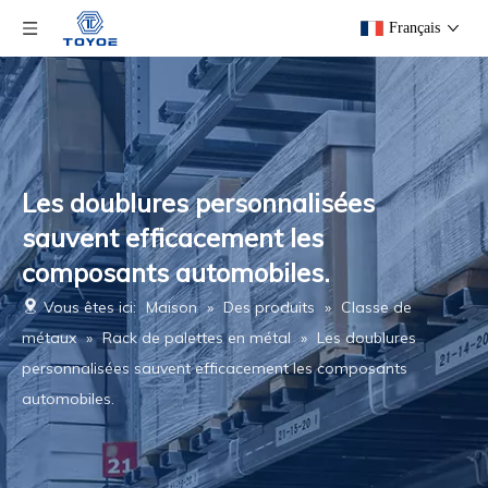
Français
Les doublures personnalisées
sauvent efficacement les
composants automobiles.
Vous êtes ici:
Maison
»
Des produits
»
Classe de
métaux
»
Rack de palettes en métal
»
Les doublures
personnalisées sauvent efficacement les composants
automobiles.