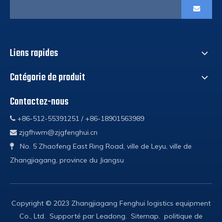
Liens rapides
Catégorie de produit
Contactez-nous
+86-512-55391251 / +86-18901563989

zjgfhwm@zjgfenghui.cn

No. 5 Zhaofeng East Ring Road, ville de Leyu, ville de

Zhangjiagang, province du Jiangsu
Copyright © 2023 Zhangjiagang Fenghui logistics equipment
Co., Ltd. Supporté par
Leadong
.
Sitemap
.
politique de