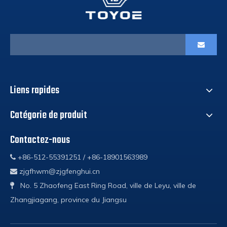
Liens rapides
Catégorie de produit
Contactez-nous
+86-512-55391251 / +86-18901563989

zjgfhwm@zjgfenghui.cn

No. 5 Zhaofeng East Ring Road, ville de Leyu, ville de

Zhangjiagang, province du Jiangsu