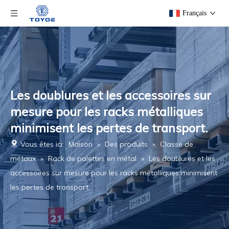
Français
Les doublures et les accessoires sur
mesure pour les racks métalliques
minimisent les pertes de transport.
Vous êtes ici:
Maison
»
Des produits
»
Classe de
métaux
»
Rack de palettes en métal
»
Les doublures et les
accessoires sur mesure pour les racks métalliques minimisent
les pertes de transport.