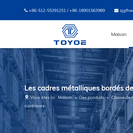
+86-512-55391251 / +86-18901563989
zjgfh


Maison
Les cadres métalliques bordés de
Vous êtes ici:
Maison
»
Des produits
»
Classe de
supérieure.