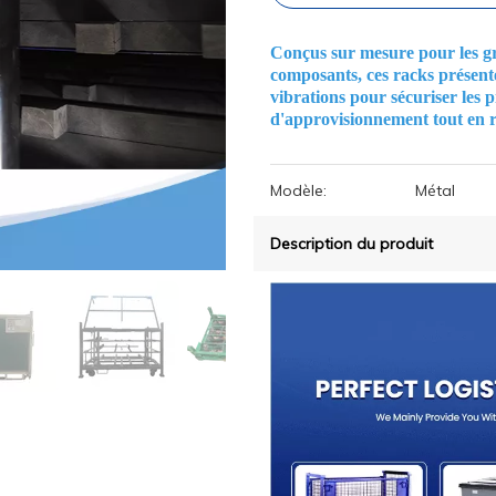
Conçus sur mesure pour les gr
composants, ces racks présen
vibrations pour sécuriser les p
d'approvisionnement tout en r
Modèle:
Métal
Description du produit