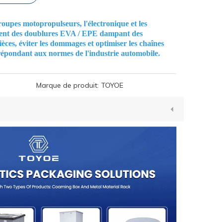
oupes motopropulseurs, l'électronique et les
tent des doublures EVA / EPE dampant des
ièces, éviter les dommages et optimiser les chaînes
épondant aux normes de l'industrie automobile.
Marque de produit:
TOYOE