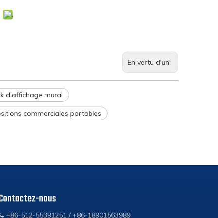
En vertu d'un:
ck d'affichage mural
sitions commerciales portables
Contactez-nous
+86-512-55391251 / +86-18901563989
