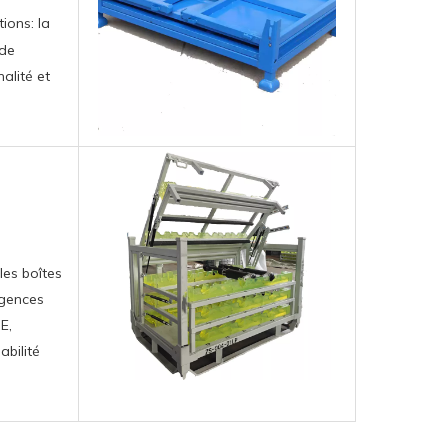
tions: la
 de
alité et
les boîtes
igences
E,
abilité