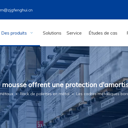
wm@zjgfenghui.cn
Des produits
Solutions
Service
Études de cas
 mousse offrent une protection d'amortis
 métaux
»
Rack de palettes en métal
»
Les cadres métalliques bor