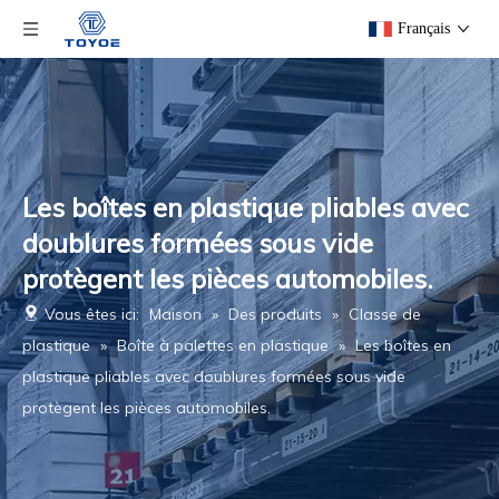
Français
Les boîtes en plastique pliables avec
doublures formées sous vide
protègent les pièces automobiles.
Vous êtes ici:
Maison
»
Des produits
»
Classe de
plastique
»
Boîte à palettes en plastique
»
Les boîtes en
plastique pliables avec doublures formées sous vide
protègent les pièces automobiles.