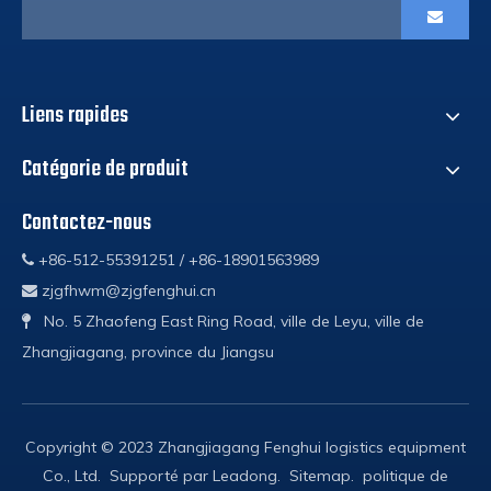
Liens rapides
Catégorie de produit
Contactez-nous
+86-512-55391251 / +86-18901563989

zjgfhwm@zjgfenghui.cn

No. 5 Zhaofeng East Ring Road, ville de Leyu, ville de

Zhangjiagang, province du Jiangsu
Copyright © 2023 Zhangjiagang Fenghui logistics equipment
Co., Ltd. Supporté par
Leadong
.
Sitemap
.
politique de