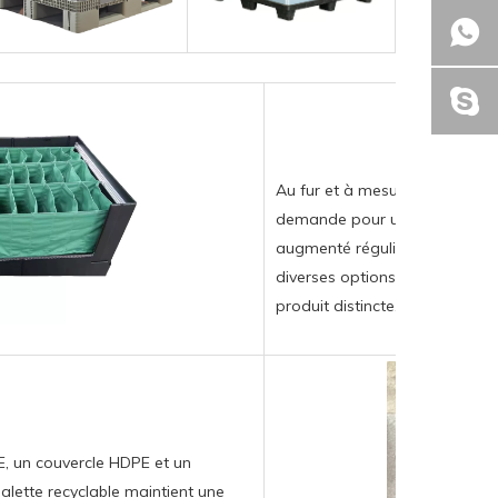
Au fur et à mesure que le cha
demande pour une gamme plus
augmenté régulièrement. Les c
diverses options de doublure,
produit distincte.
, un couvercle HDPE et un
alette recyclable maintient une