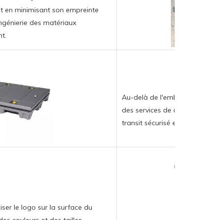
ut en minimisant son empreinte
ingénierie des matériaux
t.
Au-delà de l'emballage extern
des services de doublure intér
transit sécurisé et efficace d
iser le logo sur la surface du