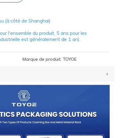
s
gsu (à côté de Shanghai)
our l'ensemble du produit, 5 ans pour les
dustrielle est généralement de 1 an).
Marque de produit:
TOYOE