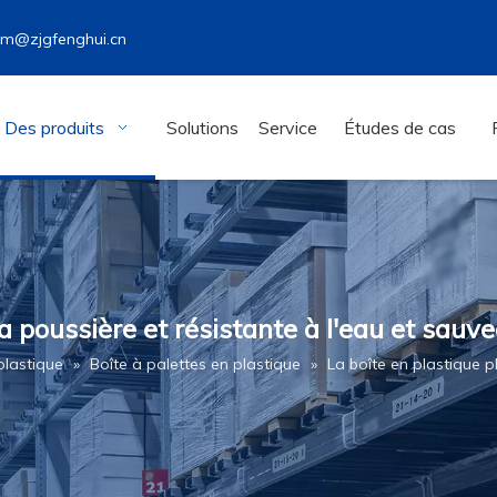
wm@zjgfenghui.cn
Des produits
Solutions
Service
Études de cas
la poussière et résistante à l'eau et sauv
plastique
»
Boîte à palettes en plastique
»
La boîte en plastique pl