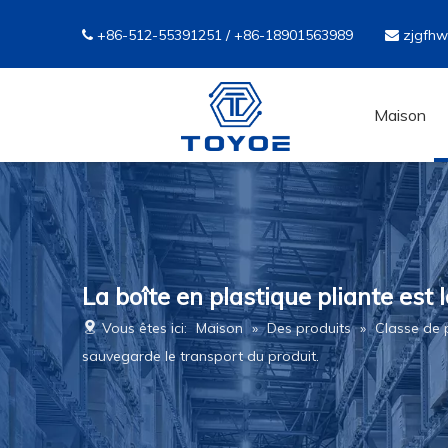
+86-512-55391251 / +86-18901563989
zjgfh


Maison
La boîte en plastique pliante est 
Vous êtes ici:
Maison
»
Des produits
»
Classe de 
sauvegarde le transport du produit.