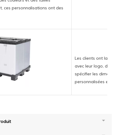
es couleurs et des tailles
t, ces personnalisations ont des
Les clients ont la possibilité 
avec leur logo, de sélectionne
spécifier les dimensions. Natur
personnalisées entraînent des
oduit