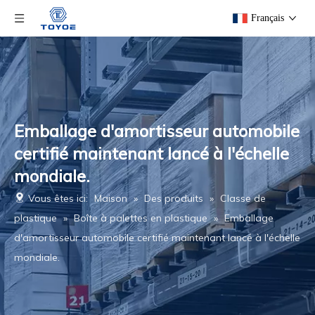
Français
Emballage d'amortisseur automobile
certifié maintenant lancé à l'échelle
mondiale.
Vous êtes ici:
Maison
»
Des produits
»
Classe de
plastique
»
Boîte à palettes en plastique
»
Emballage
d'amortisseur automobile certifié maintenant lancé à l'échelle
mondiale.