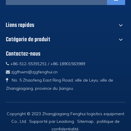
Liens rapides
Catégorie de produit
Contactez-nous
+86-512-55391251 / +86-18901563989

zjgfhwm@zjgfenghui.cn

No. 5 Zhaofeng East Ring Road, ville de Leyu, ville de

Zhangjiagang, province du Jiangsu
Copyright © 2023 Zhangjiagang Fenghui logistics equipment
Co., Ltd. Supporté par
Leadong
.
Sitemap
.
politique de
confidentialité
.