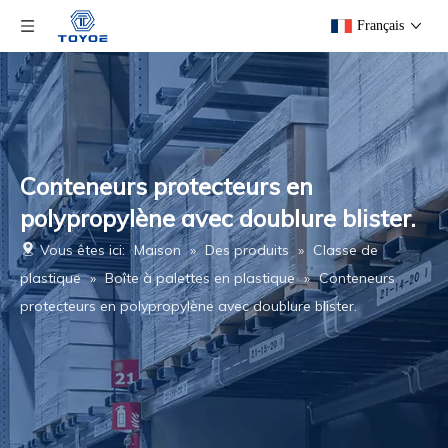
Français
Conteneurs protecteurs en
polypropylène avec doublure blister.
Vous êtes ici:
Maison
»
Des produits
»
Classe de
plastique
»
Boîte à palettes en plastique
»
Conteneurs
protecteurs en polypropylène avec doublure blister.