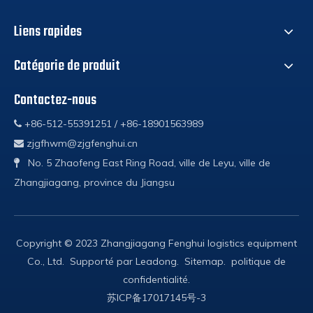
Liens rapides
Catégorie de produit
Contactez-nous
+86-512-55391251 / +86-18901563989

zjgfhwm@zjgfenghui.cn

No. 5 Zhaofeng East Ring Road, ville de Leyu, ville de

Zhangjiagang, province du Jiangsu
Copyright © 2023 Zhangjiagang Fenghui logistics equipment
Co., Ltd. Supporté par
Leadong
.
Sitemap
.
politique de
confidentialité
.
苏ICP备17017145号-3