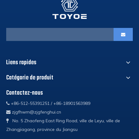
Liens rapides
Catégorie de produit
Contactez-nous
+86-512-55391251 / +86-18901563989

zjgfhwm@zjgfenghui.cn

No. 5 Zhaofeng East Ring Road, ville de Leyu, ville de

Zhangjiagang, province du Jiangsu