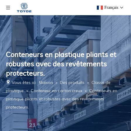
Français
Conteneurs en plastique pliants et
robustes avec des revêtements
protecteurs.
Vous êtes ici:
Maison
»
Des produits
»
Classe de
plastique
»
Conteneur en carton creux
»
Conteneurs en
plastique pliants et robustes avec des revêtements
protecteurs.