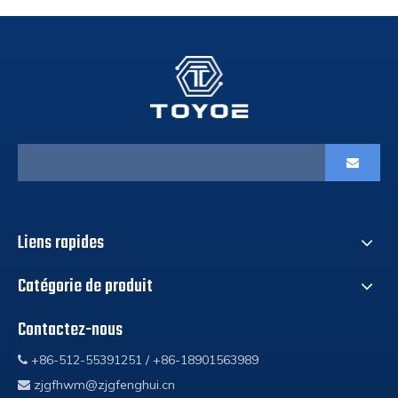
Liens rapides
Catégorie de produit
Contactez-nous
+86-512-55391251 / +86-18901563989

zjgfhwm@zjgfenghui.cn
