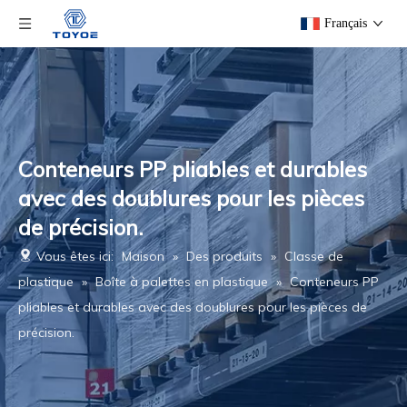
Français
Conteneurs PP pliables et durables
avec des doublures pour les pièces
de précision.
Vous êtes ici:
Maison
»
Des produits
»
Classe de
plastique
»
Boîte à palettes en plastique
»
Conteneurs PP
pliables et durables avec des doublures pour les pièces de
précision.