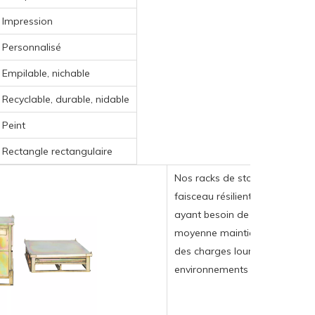
Impression
Personnalisé
Empilable, nichable
Recyclable, durable, nidable
Peint
Rectangle rectangulaire
Nos racks de stockage robust
faisceau résilient, idéal pour 
ayant besoin de solutions de s
moyenne maintient des perfo
des charges lourdes, garantiss
environnements exigeants.