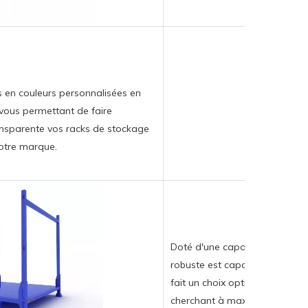
s en couleurs personnalisées en
 vous permettant de faire
nsparente vos racks de stockage
votre marque.
Doté d'une capacité de charge
robuste est capable de gérer d
fait un choix optimal pour les
cherchant à maximiser effica