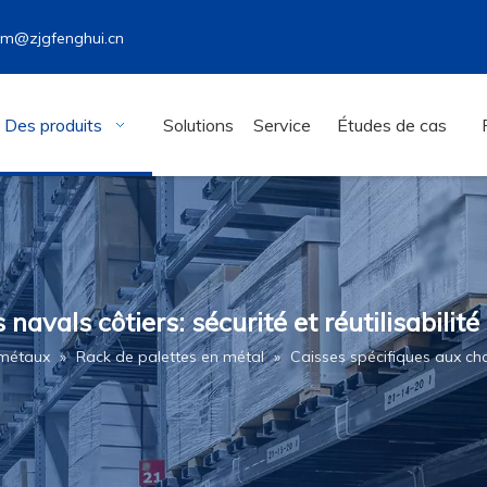
wm@zjgfenghui.cn
Des produits
Solutions
Service
Études de cas
 navals côtiers: sécurité et réutilisabili
 métaux
»
Rack de palettes en métal
»
Caisses spécifiques aux chant