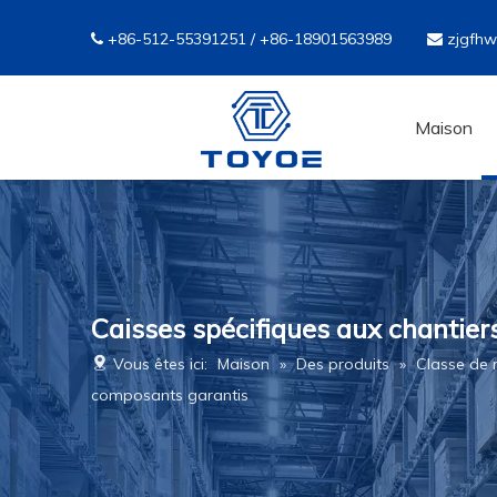
+86-512-55391251 / +86-18901563989
zjgfh


Maison
Caisses spécifiques aux chantiers
Vous êtes ici:
Maison
»
Des produits
»
Classe de
composants garantis