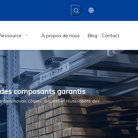
Ressource
À propos de nous
Blog
Contact
té des composants garantis
iers navals côtiers: sécurité et réutilisabilité des