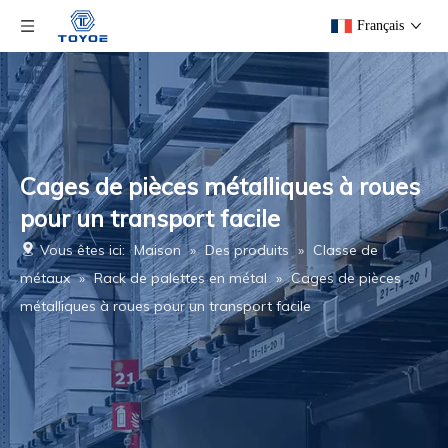
Français
Cages de pièces métalliques à roues
pour un transport facile
Vous êtes ici:
Maison
»
Des produits
»
Classe de
métaux
»
Rack de palettes en métal
»
Cages de pièces
métalliques à roues pour un transport facile