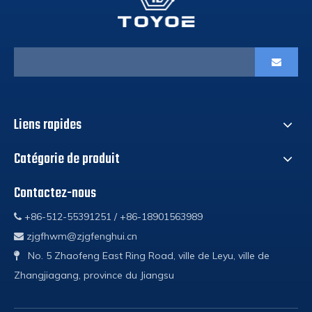
Liens rapides
Catégorie de produit
Contactez-nous
+86-512-55391251 / +86-18901563989

zjgfhwm@zjgfenghui.cn

No. 5 Zhaofeng East Ring Road, ville de Leyu, ville de

Zhangjiagang, province du Jiangsu