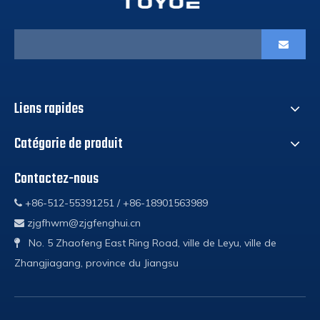
Liens rapides
Catégorie de produit
Contactez-nous
+86-512-55391251 / +86-18901563989

zjgfhwm@zjgfenghui.cn

No. 5 Zhaofeng East Ring Road, ville de Leyu, ville de

Zhangjiagang, province du Jiangsu