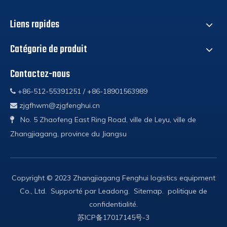
Liens rapides
Catégorie de produit
Contactez-nous
+86-512-55391251 / +86-18901563989

zjgfhwm@zjgfenghui.cn

No. 5 Zhaofeng East Ring Road, ville de Leyu, ville de

Zhangjiagang, province du Jiangsu
Copyright © 2023 Zhangjiagang Fenghui logistics equipment
Co., Ltd. Supporté par
Leadong
.
Sitemap
.
politique de
confidentialité
.
苏ICP备17017145号-3