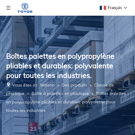
Français
Boîtes palettes en polypropylène
pliables et durables: polyvalente
pour toutes les industries.
Vous êtes ici:
Maison
»
Des produits
»
Classe de
plastique
»
Boîte à palettes en plastique
»
Boîtes palettes
en polypropylène pliables et durables: polyvalente pour
toutes les industries.