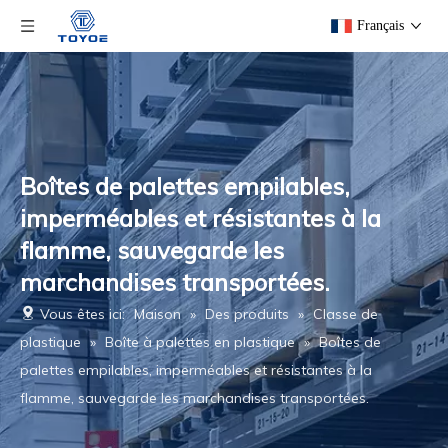
Français
Boîtes de palettes empilables,
imperméables et résistantes à la
flamme, sauvegarde les
marchandises transportées.
Vous êtes ici:
Maison
»
Des produits
»
Classe de
plastique
»
Boîte à palettes en plastique
»
Boîtes de
palettes empilables, imperméables et résistantes à la
flamme, sauvegarde les marchandises transportées.