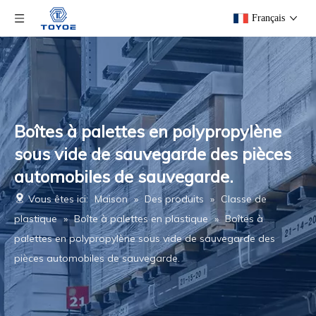
Français
Boîtes à palettes en polypropylène
sous vide de sauvegarde des pièces
automobiles de sauvegarde.
Vous êtes ici:
Maison
»
Des produits
»
Classe de
plastique
»
Boîte à palettes en plastique
»
Boîtes à
palettes en polypropylène sous vide de sauvegarde des
pièces automobiles de sauvegarde.