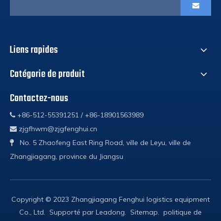
Liens rapides
Catégorie de produit
Contactez-nous
+86-512-55391251 / +86-18901563989

zjgfhwm@zjgfenghui.cn

No. 5 Zhaofeng East Ring Road, ville de Leyu, ville de

Zhangjiagang, province du Jiangsu
Copyright © 2023 Zhangjiagang Fenghui logistics equipment
Co., Ltd. Supporté par
Leadong
.
Sitemap
.
politique de