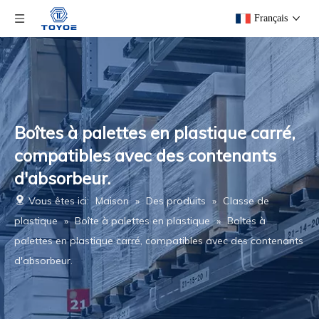
Français
Boîtes à palettes en plastique carré,
compatibles avec des contenants
d'absorbeur.
Vous êtes ici:
Maison
»
Des produits
»
Classe de
plastique
»
Boîte à palettes en plastique
»
Boîtes à
palettes en plastique carré, compatibles avec des contenants
d'absorbeur.