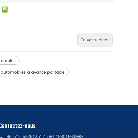
En vertu d'un:
 murales
 automobiles à avance portable
Contactez-nous
+86-512-55391251 / +86-18901563989
