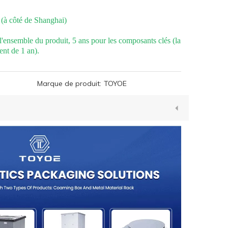
 (à côté de Shanghai)
 l'ensemble du produit, 5 ans pour les composants clés (la
ent de 1 an).
Marque de produit:
TOYOE