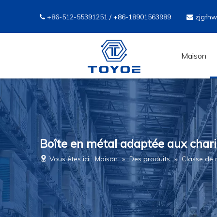
+86-512-55391251 / +86-18901563989
zjgfh


Maison
Boîte en métal adaptée aux chario
Vous êtes ici:
Maison
»
Des produits
»
Classe de