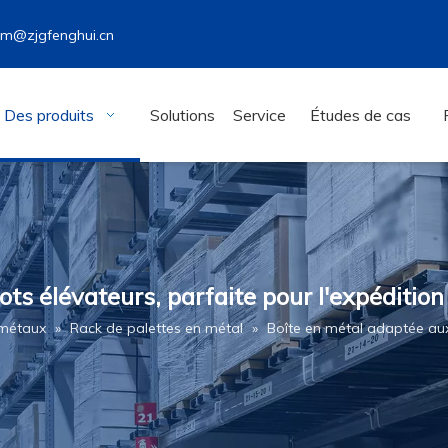
wm@zjgfenghui.cn
Des produits
Solutions
Service
Études de cas
ts élévateurs, parfaite pour l'expédition
 métaux
»
Rack de palettes en métal
»
Boîte en métal adaptée aux 