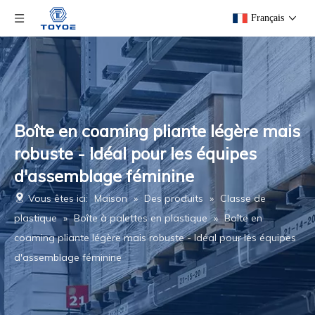
Français
Boîte en coaming pliante légère mais
robuste - Idéal pour les équipes
d'assemblage féminine
Vous êtes ici:
Maison
»
Des produits
»
Classe de
plastique
»
Boîte à palettes en plastique
»
Boîte en
coaming pliante légère mais robuste - Idéal pour les équipes
d'assemblage féminine