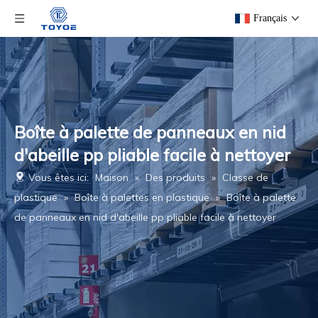
Français
Boîte à palette de panneaux en nid
d'abeille pp pliable facile à nettoyer
Vous êtes ici:
Maison
»
Des produits
»
Classe de
plastique
»
Boîte à palettes en plastique
»
Boîte à palette
de panneaux en nid d'abeille pp pliable facile à nettoyer