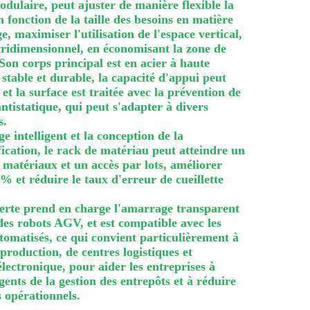
odulaire, peut ajuster de manière flexible la
n fonction de la taille des besoins en matière
, maximiser l'utilisation de l'espace vertical,
tridimensionnel, en économisant la zone de
on corps principal est en acier à haute
t stable et durable, la capacité d'appui peut
et la surface est traitée avec la prévention de
 antistatique, qui peut s'adapter à divers
s.
e intelligent et la conception de la
tification, le rack de matériau peut atteindre un
matériaux et un accès par lots, améliorer
40% et réduire le taux d'erreur de cueillette
verte prend en charge l'amarrage transparent
 des robots AGV, et est compatible avec les
omatisés, ce qui convient particulièrement à
 production, de centres logistiques et
ectronique, pour aider les entreprises à
igents de la gestion des entrepôts et à réduire
 opérationnels.