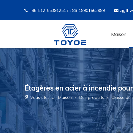
+86-512-55391251 / +86-18901563989
zjgfh


Maison
Étagères en acier à incendie po
Vous êtes ici:
Maison
»
Des produits
»
Classe de