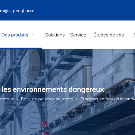
wm@zjgfenghui.cn
Des produits
Solutions
Service
Études de cas
ur les environnements dangereux
 métaux
»
Rack de palettes en métal
»
Étagères en acier à incend