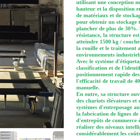
utilisant une conception m
hauteur et la disposition e
de matériaux et de stockage
pour obtenir un stockage 
plancher de plus de 30%. S
résistance, la structure es
atteindre 1500 kg / couche 
la rouille et le traitement
environnements industriel
Avec le système d'étiquetag
classification et de l'iden
positionnement rapide des 
l'efficacité de travail de 
manuelle.
En outre, sa structure ou
des chariots élévateurs et
systèmes d'entreposage aut
la fabrication de lignes de
d'entrepôts de commerce él
réaliser des niveaux intell
considérablement les coûts