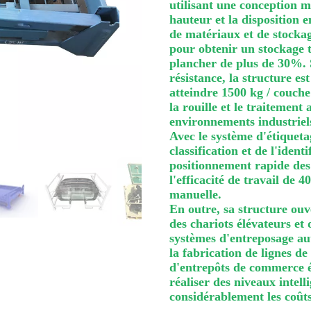
utilisant une conception m
hauteur et la disposition e
de matériaux et de stockage
pour obtenir un stockage 
plancher de plus de 30%. S
résistance, la structure es
atteindre 1500 kg / couche 
la rouille et le traitement
environnements industriel
Avec le système d'étiquetag
classification et de l'iden
positionnement rapide des 
l'efficacité de travail de 
manuelle.
En outre, sa structure ou
des chariots élévateurs et
systèmes d'entreposage aut
la fabrication de lignes de
d'entrepôts de commerce él
réaliser des niveaux intell
considérablement les coûts