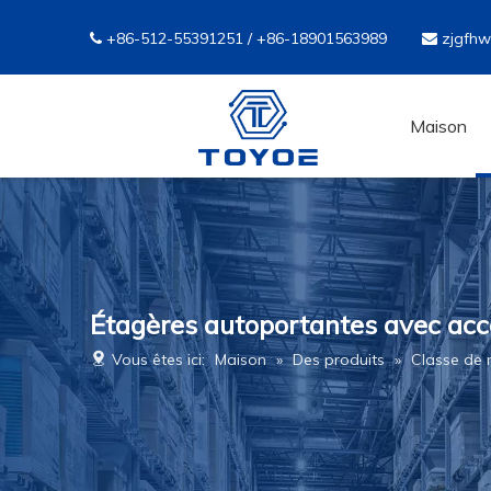
+86-512-55391251 / +86-18901563989
zjgfh


Maison
Étagères autoportantes avec accè
Vous êtes ici:
Maison
»
Des produits
»
Classe de