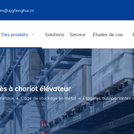
wm@zjgfenghui.cn
Des produits
Solutions
Service
Études de cas
s à chariot élévateur
 métaux
»
Cage de stockage en métal
»
Étagères autoportantes a