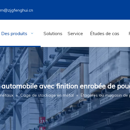
wm@zjgfenghui.cn
Des produits
Solutions
Service
Études de cas
automobile avec finition enrobée de pou
 métaux
»
Cage de stockage en métal
»
Étagères au magasin de p