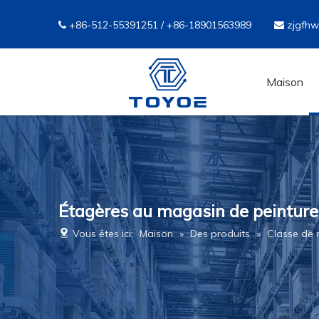
+86-512-55391251 / +86-18901563989
zjgfh


Maison
Étagères au magasin de peinture 
Vous êtes ici:
Maison
»
Des produits
»
Classe de