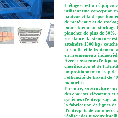
L'étagère est un équipemen
utilisant une conception m
hauteur et la disposition e
de matériaux et de stockage
pour obtenir un stockage 
plancher de plus de 30%. S
résistance, la structure es
atteindre 1500 kg / couche 
la rouille et le traitement
environnements industriel
Avec le système d'étiquetag
classification et de l'iden
un positionnement rapide 
l'efficacité de travail de 
manuelle.
En outre, sa structure ou
des chariots élévateurs et
systèmes d'entreposage aut
la fabrication de lignes de
d'entrepôts de commerce él
réaliser des niveaux intell