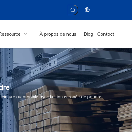
Ressource
À propos de nous
Blog
Contact
dre
einture automobile avec finition enrobée de poudre