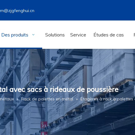
wm@zjgfenghui.cn
Des produits
Solutions
Service
Études de cas
tal avec sacs à rideaux de poussière
 métaux
»
Rack de palettes en métal
»
Étagères à rack à palettes