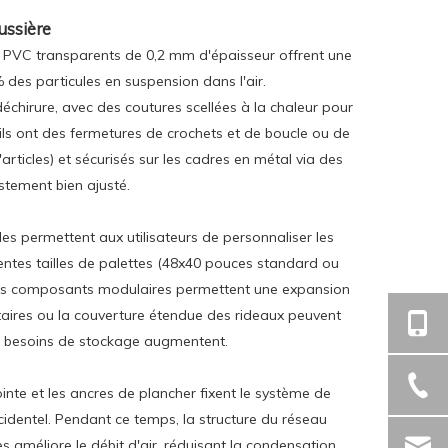
ussière
e PVC transparents de 0,2 mm d'épaisseur offrent une
% des particules en suspension dans l'air.
échirure, avec des coutures scellées à la chaleur pour
 ils ont des fermetures de crochets et de boucle ou de
'articles) et sécurisés sur les cadres en métal via des
stement bien ajusté.
es permettent aux utilisateurs de personnaliser les
entes tailles de palettes (48x40 pouces standard ou
Les composants modulaires permettent une expansion
taires ou la couverture étendue des rideaux peuvent
s besoins de stockage augmentent.
inte et les ancres de plancher fixent le système de
cidentel. Pendant ce temps, la structure du réseau
s améliore le débit d'air, réduisant la condensation