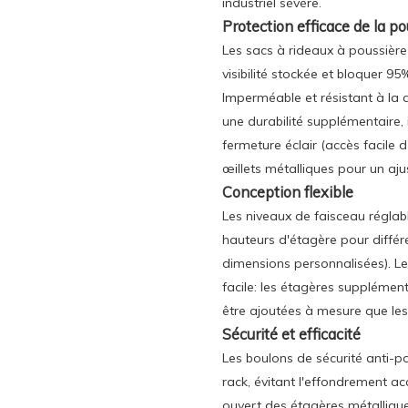
industriel sévère.
Protection efficace de la po
Les sacs à rideaux à poussièr
visibilité stockée et bloquer 95
Imperméable et résistant à la d
une durabilité supplémentaire,
fermeture éclair (accès facile d
œillets métalliques pour un aju
Conception flexible
Les niveaux de faisceau réglabl
hauteurs d'étagère pour différ
dimensions personnalisées). 
facile: les étagères supplémen
être ajoutées à mesure que le
Sécurité et efficacité
Les boulons de sécurité anti-po
rack, évitant l'effondrement ac
ouvert des étagères métallique