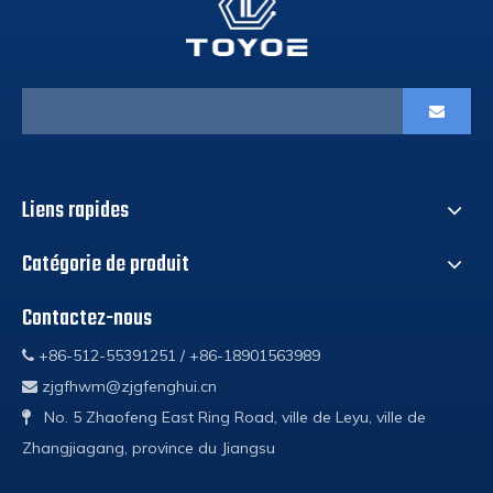
Liens rapides
Catégorie de produit
Contactez-nous
+86-512-55391251 / +86-18901563989

zjgfhwm@zjgfenghui.cn

No. 5 Zhaofeng East Ring Road, ville de Leyu, ville de

Zhangjiagang, province du Jiangsu