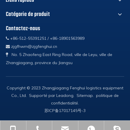
Liens rapides
Catégorie de produit
Contactez-nous
+86-512-55391251 / +86-18901563989

zjgfhwm@zjgfenghui.cn

No. 5 Zhaofeng East Ring Road, ville de Leyu, ville de

Zhangjiagang, province du Jiangsu
Copyright © 2023 Zhangjiagang Fenghui logistics equipment
Co., Ltd. Supporté par
Leadong
.
Sitemap
.
politique de
confidentialité
.
苏ICP备17017145号-3