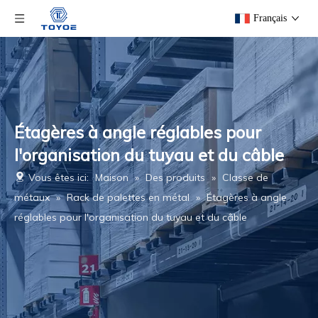
Français
Étagères à angle réglables pour
l'organisation du tuyau et du câble
Vous êtes ici:
Maison
»
Des produits
»
Classe de
métaux
»
Rack de palettes en métal
»
Étagères à angle
réglables pour l'organisation du tuyau et du câble