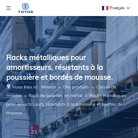
Français
Racks métalliques pour
amortisseurs, résistants à la
poussière et bordés de mousse.
Vous êtes ici:
Maison
»
Des produits
»
Classe de
métaux
»
Rack de palettes en métal
»
Racks métalliques
pour amortisseurs, résistants à la poussière et bordés de
mousse.