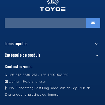
Liens rapides
Catégorie de produit
Contactez-nous
+86-512-55391251 / +86-18901563989

zjgfhwm@zjgfenghui.cn

No. 5 Zhaofeng East Ring Road, ville de Leyu, ville de

Zhangjiagang, province du Jiangsu